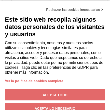
CÓDIGO DE DESCUENTO
Rechazar las cookies innecesarias ✕
Este sitio web recopila algunos
datos personales de los visitantes
RESERVA
y usuarios
o
Con su consentimiento, nosotros y nuestros socios
Solicita un presupuesto
utilizamos cookies y tecnologías similares para
almacenar, acceder y procesar datos personales, como
visitas a sitios web. Dado que respetamos su derecho a
la privacidad, puede optar por no permitir ciertos tipos de
cookies. Haga clic en las preferencias de GDPR para
obtener más información.
PROPIETARIOS
Área de propietario
Ver la política de cookies completa
Progetti e Strutture Real Estate S.r.l.
– Via Pietro Mascagni, 24, 20122
ACEPTA TODO
Milan (MI) – N.° de IVA: IT05463540962
Privacidad
-
Condiciones
-
Cookies
ACEPTA LO NECESARIO