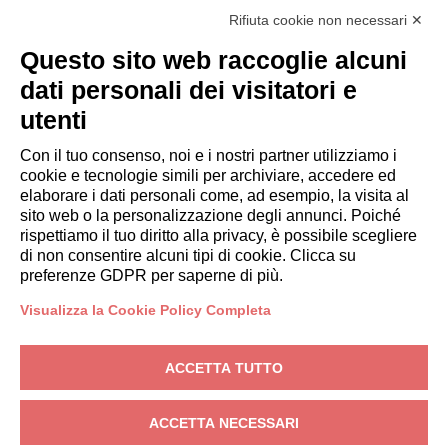
Rifiuta cookie non necessari ✕
Questa direttiva riguarda la protezione di coloro che segnalano
Questo sito web raccoglie alcuni
violazioni del diritto dell'Unione e contiene disposizioni sulla
tutela di chi segnala violazioni delle leggi nazionali (noto come
dati personali dei visitatori e
"Decreto Whistleblowing").
utenti
Per inviare e gestire le segnalazioni, Italianway SpA utilizza una
Con il tuo consenso, noi e i nostri partner utilizziamo i
piattaforma informatica dedicata, che rappresenta il canale
cookie e tecnologie simili per archiviare, accedere ed
preferenziale per la trasmissione delle segnalazioni.
elaborare i dati personali come, ad esempio, la visita al
sito web o la personalizzazione degli annunci. Poiché
Se desideri effettuare una segnalazione a Italianway SpA,
accedi
rispettiamo il tuo diritto alla privacy, è possibile scegliere
alla piattaforma
.
di non consentire alcuni tipi di cookie. Clicca su
preferenze GDPR per saperne di più.
Visualizza la Cookie Policy Completa
PROPRIETARI
ACCETTA TUTTO
Area Proprietari
Progetti e Strutture Real Estate S.r.l.
– Via Pietro Mascagni, 24, 20122
ACCETTA NECESSARI
Milano (MI) – P.IVA: IT05463540962